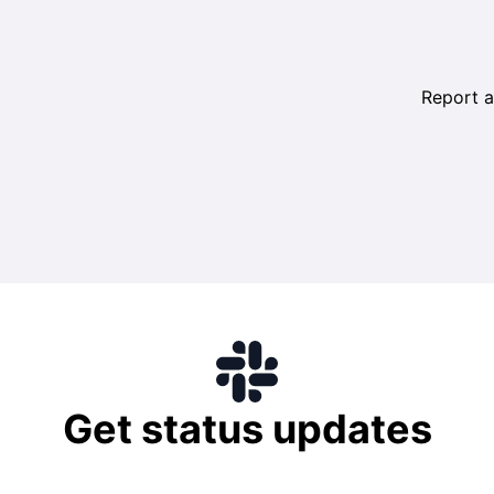
Report a
tteam informiert hier über geplante Wartungen, Vorfälle u
ukte der Plattform.
Get status updates