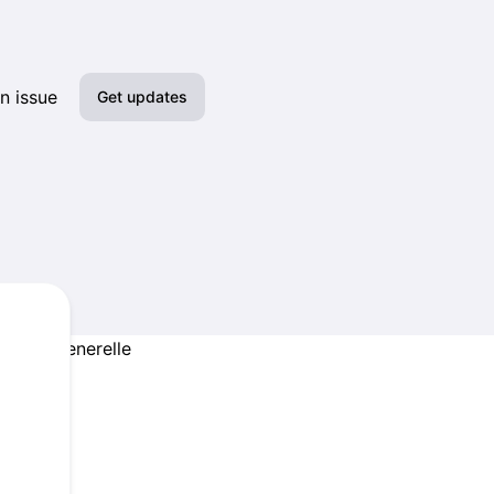
n issue
Get updates
Email
Slack
Webhook
RSS
nd die generelle
Atom