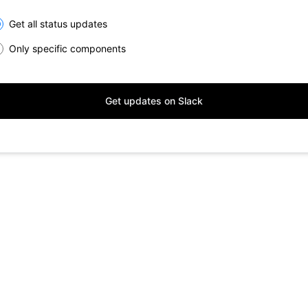
lect the components you want to receive updates for
Get all status updates
Only specific components
Get updates on Slack