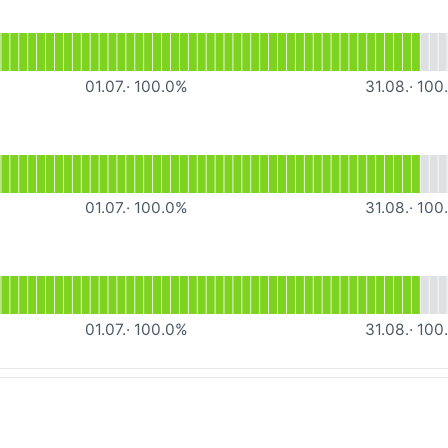
ähig
lesen für Video Calls
01.07.
·
100.0
%
31.08.
·
100
 lesen für FoxPay
01.07.
·
100.0
%
31.08.
·
100
 lesen für SMS
01.07.
·
100.0
%
31.08.
·
100