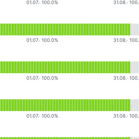
01.07.
·
100.0
%
31.08.
·
100
sfähig
lesen für Sprechzeiten
01.07.
·
100.0
%
31.08.
·
100
onsfähig
lesen für Administration
01.07.
·
100.0
%
31.08.
·
100
sfähig
lesen für Stundenplan
01.07.
·
100.0
%
31.08.
·
100