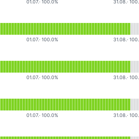
01.07.
·
100.0
%
31.08.
·
100
onsfähig
lesen für Administration
01.07.
·
100.0
%
31.08.
·
100
 lesen für News
01.07.
·
100.0
%
31.08.
·
100
sfähig
 lesen für Gruppenbuch
01.07.
·
100.0
%
31.08.
·
100
ig