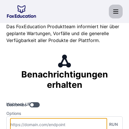
Fox Education Services GmbH - Benachrichtigungen erhal
Das FoxEducation Produktteam informiert hier über
geplante Wartungen, Vorfälle und die generelle
Verfügbarkeit aller Produkte der Plattform.
Benachrichtigungen
erhalten
Webhook URL
Customize
Options
RUN