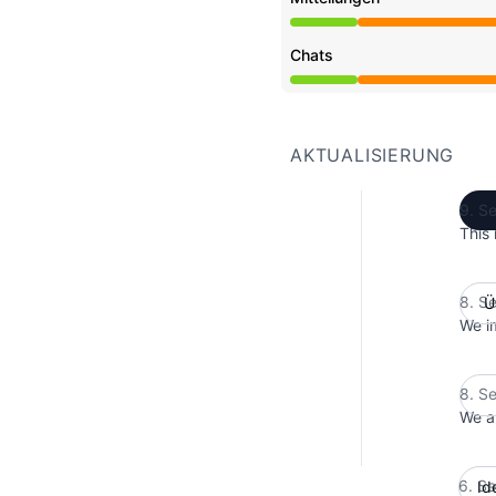
Teilausfall aus 7:06 AM
Chats
Teilausfall aus 7:06 AM
AKTUALISIERUNG
9. S
This 
8. S
Ü
We im
8. S
We ar
6. S
Id