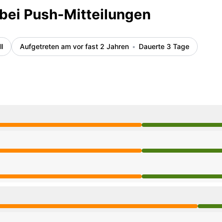
bei Push-Mitteilungen
ll
Aufgetreten am vor fast 2 Jahren
Dauerte 3 Tage
zu 7:14 AM, Funktionsfähig aus 7:14 AM zu 10:41 AM
zu 7:14 AM, Funktionsfähig aus 7:14 AM zu 10:41 AM
zu 7:14 AM, Funktionsfähig aus 7:14 AM zu 10:41 AM
 zu 8:32 PM, Funktionsfähig aus 8:32 PM zu 10:41 AM