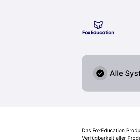
Fox Education Services GmbH - Störungen bei Push-Mitteilu
Alle Sys
Das FoxEducation Produk
Verfügbarkeit aller Prod