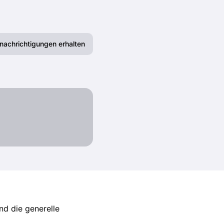
nachrichtigungen erhalten
E-Mail
Slack
Webhook
RSS
Atom
nd die generelle