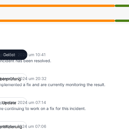
 zu 8:32 PM, Funktionsfähig aus 8:32 PM zu 10:41 AM
 zu 8:32 PM, Funktionsfähig aus 8:32 PM zu 10:41 AM
eptember 2024 um 10:41
Gelöst
UTC
incident has been resolved.
eptember 2024 um 20:32
berprüfung
UTC
plemented a fix and are currently monitoring the result.
eptember 2024 um 07:14
Update
UTC
e continuing to work on a fix for this incident.
eptember 2024 um 07:06
entifizierung
UTC