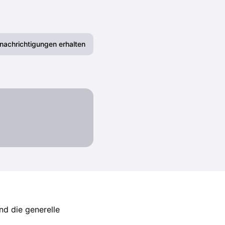
nachrichtigungen erhalten
E-Mail
Slack
Webhook
RSS
Atom
nd die generelle