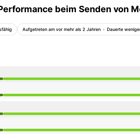
 Performance beim Senden von 
sfähig
Aufgetreten am vor mehr als 2 Jahren
Dauerte weniger
5 AM zu 5:45 AM
5 AM zu 5:45 AM
5 AM zu 5:45 AM
5 AM zu 5:45 AM