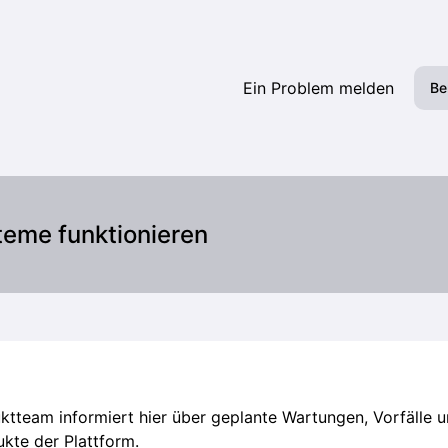
m Senden von Messages – Details zu Vorfällen
Ein Problem melden
Be
teme funktionieren
tteam informiert hier über geplante Wartungen, Vorfälle u
ukte der Plattform.